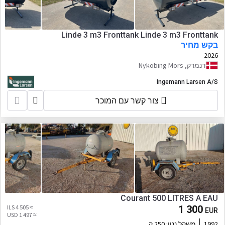
Linde 3 m3 Fronttank Linde 3 m3 Fronttank
בקש מחיר
2026
דנמרק, Nykobing Mors
Ingemann Larsen A/S
צור קשר עם המוכר
Courant 500 LITRES A EAU
≈ 4 505 ILS
1 300
EUR
≈ 1 497 USD
1992
משקל נטו:
250 ק