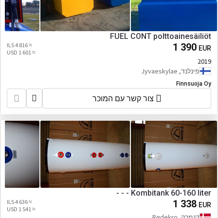
FUEL CONT polttoainesäiliöt
≈ 4 816 ILS
1 390
EUR
≈ 1 601 USD
2019
פינלנד, Jyvaeskylae
Finnsuoja Oy
צור קשר עם המוכר
- - - Kombitank 60-160 liter
≈ 4 636 ILS
1 338
EUR
≈ 1 541 USD
דנמרק, Rødekro