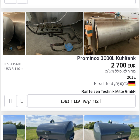
Prominox 3000L Kühltank
≈ 9 356 ILS
2 700
EUR
≈ 3 110 USD
מחיר לא כולל מע"מ
2012
גֶרמָנִיָה, Hirschfeld
Raiffeisen Technik Mitte GmbH
צור קשר עם המוכר