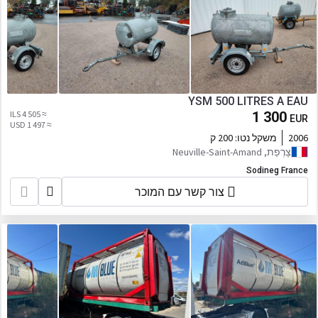
YSM 500 LITRES A EAU
≈ 4 505 ILS
1 300
EUR
≈ 1 497 USD
2006
משקל נטו:
200 ק
צָרְפַת, Neuville-Saint-Amand
Sodineg France
צור קשר עם המוכר