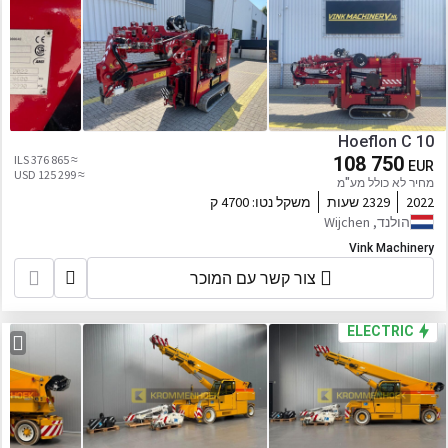
Hoeflon C 10
≈ 376 865 ILS
108 750
EUR
≈ 125 299 USD
מחיר לא כולל מע"מ
2022
2329 שעות
משקל נטו:
4700 ק
הולנד, Wijchen
Vink Machinery
צור קשר עם המוכר
ELECTRIC