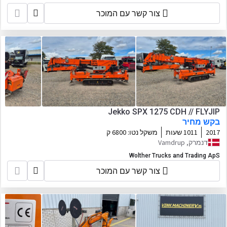
צור קשר עם המוכר
Jekko SPX 1275 CDH // FLYJIP
בקש מחיר
2017
1011 שעות
משקל נטו:
6800 ק
דנמרק, Vamdrup
Wolther Trucks and Trading ApS
צור קשר עם המוכר