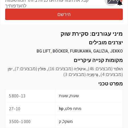
קבל את המודעות העדכניות ביותר המותאמות
להעדפותיך
הירשם
מיני עגורנים: סקירת שוק
יצרנים מובילים
,
,
,
,
BG LIFT
BÖCKER
FURUKAWA
GALIZIA
JEKKO
מקומות קנייה עיקריים
(מבצעים: 46)
,
(מבצעים: 16)
,
(מבצעים: 7)
,
הולנד
אִיטַלִיָה
פּוֹלִין
יפן
(מבצעים: 4)
,
(מבצעים: 3)
גֶרמָנִיָה
מפרט טכני
13–5 800
שעות, שעות
10–27
מתח פלט, hp
1 000–3 500
משקל, ק