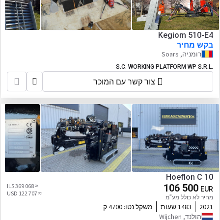
Kegiom 510-E4
בקש מחיר
רומניה, Soars
S.C. WORKING PLATFORM WP S.R.L.
צור קשר עם המוכר
Hoeflon C 10
≈ 369 068 ILS
106 500
EUR
≈ 122 707 USD
מחיר לא כולל מע"מ
2021
1483 שעות
משקל נטו:
4700 ק
הולנד, Wijchen