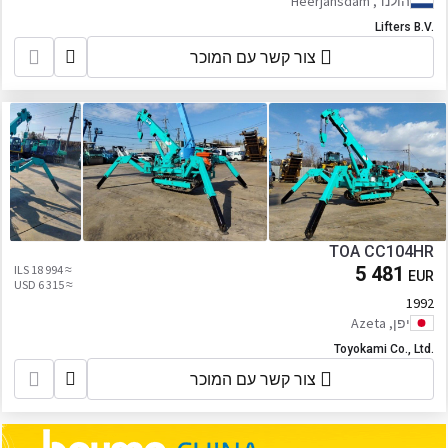
הולנד, Heerjansdam
Lifters B.V.
צור קשר עם המוכר
TOA CC104HR
≈ 18 994 ILS
5 481
EUR
≈ 6 315 USD
1992
יפן, Azeta
Toyokami Co., Ltd.
צור קשר עם המוכר