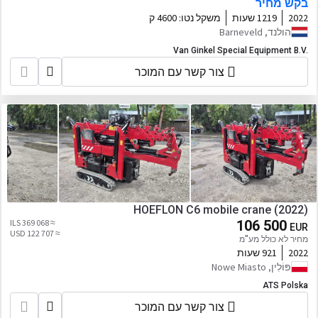
בקש מחיר
2022
1219 שעות
משקל נטו:
4600 ק
הולנד, Barneveld
Van Ginkel Special Equipment B.V.
צור קשר עם המוכר
HOEFLON C6 mobile crane (2022)
≈ 369 068 ILS
106 500
EUR
≈ 122 707 USD
מחיר לא כולל מע"מ
2022
921 שעות
פּוֹלִין, Nowe Miasto
ATS Polska
צור קשר עם המוכר