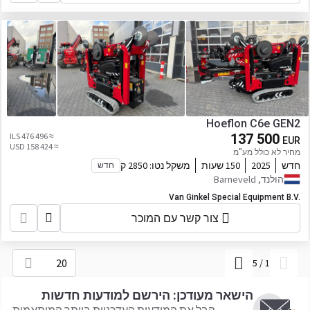
Hoeflon C6e GEN2
≈ 476 496 ILS
137 500
EUR
≈ 158 424 USD
מחיר לא כולל מע"מ
חדש
2025
150 שעות
משקל נטו:
2850 ק
חדש
הולנד, Barneveld
Van Ginkel Special Equipment B.V.
צור קשר עם המוכר
20
5
/
1
הישאר מעודכן: הירשם למודעות חדשות