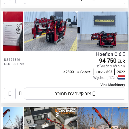
Hoeflon C 6 E
≈ 328 349 ILS
94 750
EUR
≈ 109 169 USD
מחיר לא כולל מע"מ
2022
893 שעות
משקל נטו:
2800 ק
הולנד, Wijchen
Vink Machinery
צור קשר עם המוכר