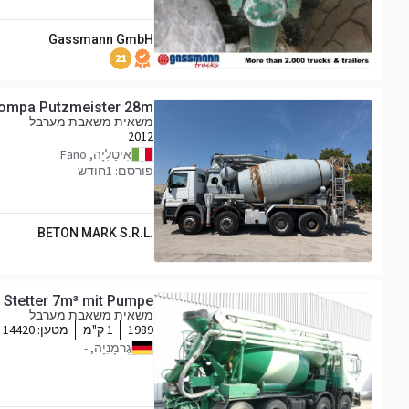
Gassmann GmbH
21
ompa Putzmeister 28m
משאית משאבת מערבל
2012
אִיטַלִיָה, Fano
פורסם: 1חודש
BETON MARK S.R.L.
 Stetter 7m³ mit Pumpe
משאית משאבת מערבל
1989
1 ק"מ
מטען:
14420 ק
גֶרמָנִיָה, -