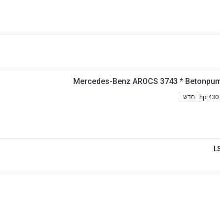
Mercedes-Benz AROCS 3743 * Betonpum
430 hp
חדש
L