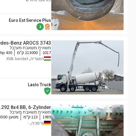
Euro Est Service Plus
2
des-Benz AROCS 3743
משאית משאבת מערבל
2017
213000 ק"מ
430 hp
הונגריה, XVIII. kerület
Laslo Truck
292 8x4 BB, 6-Zylinder
משאית משאבת מערבל
1989
123 ק"מ
מטען:
23500
גֶרמָנִיָה, -