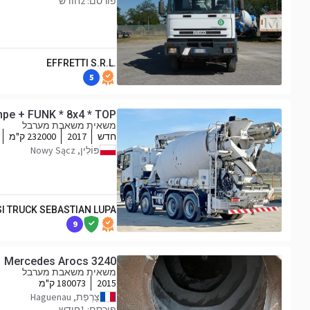
פורסם: 2חודש
EFFRETTI S.R.L.
5
pe + FUNK * 8x4 * TOP
משאית משאבת מערבל
חדש
2017
232000 ק"מ
פּוֹלִין, Nowy Sącz
SI TRUCK SEBASTIAN LUPA
9
Mercedes Arocs 3240
משאית משאבת מערבל
2015
180073 ק"מ
צָרְפַת, Haguenau
פורסם: 1חודש