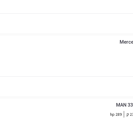
Merce
MAN 33.
 ק
289 hp