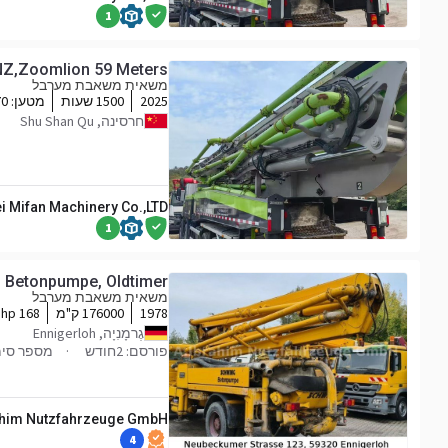
1
,Zoomlion 59 Meters
משאית משאבת מערבל
2025
1500 שעות
מטען:
70
חרסינה, Shu Shan Qu
i Mifan Machinery Co.,LTD
1
 Betonpumpe, Oldtimer
משאית משאבת מערבל
1978
176000 ק"מ
168 hp
גֶרמָנִיָה, Ennigerloh
פורסם: 2חודש
מספר סימוכין 
ahim Nutzfahrzeuge GmbH
4