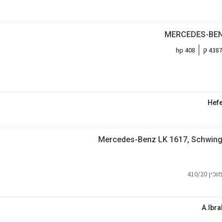
MERCEDES-BENZ
438 ק
408 hp
Hefe
Mercedes-Benz LK 1617, Schwing
410/20
A.Ibr