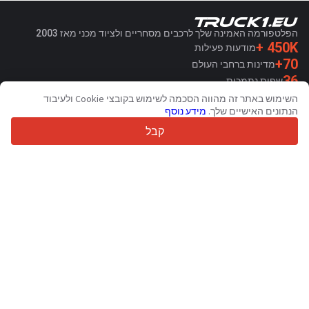
הפלטפורמה האמינה שלך לרכבים מסחריים ולציוד מכני מאז 2003
450K +
מודעות פעילות
70+
מדינות ברחבי העולם
36
שפות נתמכות
השימוש באתר זה מהווה הסכמה לשימוש בקובצי Cookie ולעיבוד
4.7/5
הנתונים האישיים שלך.
מידע נוסף
Trustpilot
קבל
עבור מוכרים
שירותי קידום מכירות
צור קשר
תמחור שירותים בתשלום
תמיכה
עבור קונים
ביקורות מותגים
תערוכות