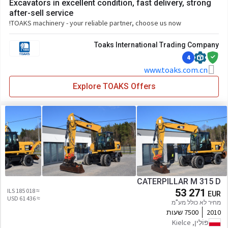
Excavators in excellent condition, fast delivery, strong
after-sell service
TOAKS machinery - your reliable partner, choose us now!
Toaks International Trading Company
4
www.toaks.com.cn
Explore TOAKS Offers
CATERPILLAR M 315 D
≈ 185 018 ILS
53 271
EUR
≈ 61 436 USD
מחיר לא כולל מע"מ
2010
7500 שעות
פּוֹלִין, Kielce