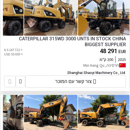
CATERPILLAR 315WD 3000 UNTS IN STOCK CHINA
BIGGEST SUPPLIER
≈ 167 722 ILS
48 291
EUR
≈ 55 693 USD
2025
200 ק"מ
חרסינה, Min Hang Qu
Shanghai Shaoyi Machinery Co., Ltd.
צור קשר עם המוכר