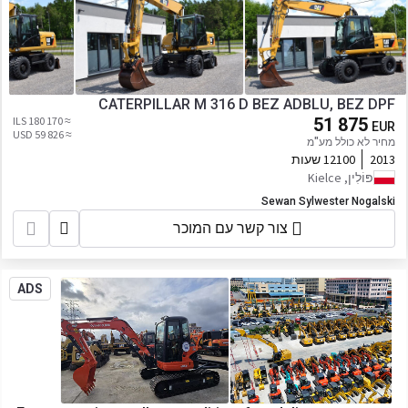
CATERPILLAR M 316 D BEZ ADBLU, BEZ DPF
≈ 180 170 ILS
51 875
EUR
≈ 59 826 USD
מחיר לא כולל מע"מ
2013
12100 שעות
פּוֹלִין, Kielce
Sewan Sylwester Nogalski
צור קשר עם המוכר
ADS