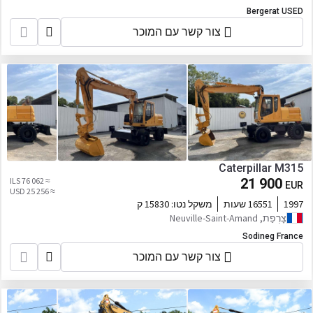
Bergerat USED
צור קשר עם המוכר
Caterpillar M315
≈ 76 062 ILS
21 900
EUR
≈ 25 256 USD
1997
16551 שעות
משקל נטו:
15830 ק
צָרְפַת, Neuville-Saint-Amand
Sodineg France
צור קשר עם המוכר