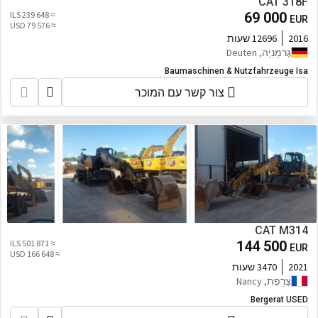
CAT 318F
≈ 239 648 ILS
69 000
EUR
≈ 79 576 USD
2016
12696 שעות
גֶרמָנִיָה, Deuten
Baumaschinen & Nutzfahrzeuge Isa
צור קשר עם המוכר
CAT M314
≈ 501 871 ILS
144 500
EUR
≈ 166 648 USD
2021
3470 שעות
צָרְפַת, Nancy
Bergerat USED