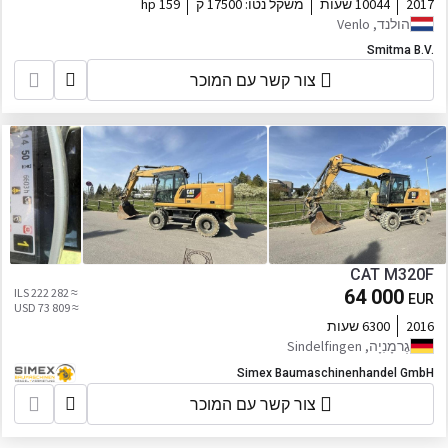
2017
10044 שעות
משקל נטו:
17500 ק
159 hp
הולנד, Venlo
Smitma B.V.
צור קשר עם המוכר
CAT M320F
≈ 222 282 ILS
64 000
EUR
≈ 73 809 USD
2016
6300 שעות
גֶרמָנִיָה, Sindelfingen
Simex Baumaschinenhandel GmbH
צור קשר עם המוכר