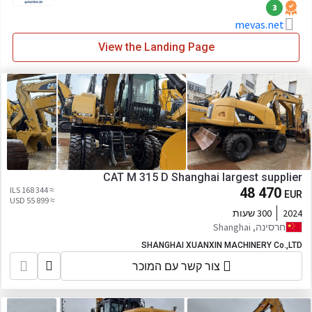
3
mevas.net
View the Landing Page
CAT M 315 D Shanghai largest supplier
≈ 168 344 ILS
48 470
EUR
≈ 55 899 USD
2024
300 שעות
חרסינה, Shanghai
SHANGHAI XUANXIN MACHINERY Co.,LTD
צור קשר עם המוכר