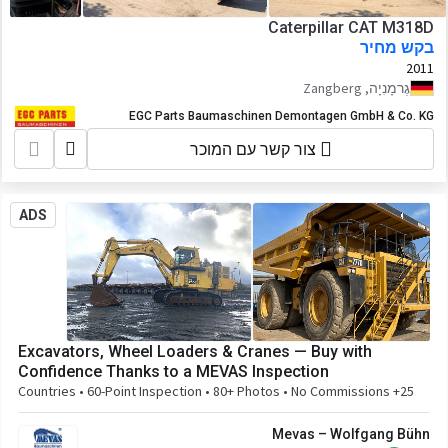
Caterpillar CAT M318D
בקש מחיר
2011
גֶרמָנִיָה, Zangberg
EGC Parts Baumaschinen Demontagen GmbH & Co. KG
צור קשר עם המוכר
ADS
Excavators, Wheel Loaders & Cranes — Buy with
Confidence Thanks to a MEVAS Inspection
25+ Countries • 60-Point Inspection • 80+ Photos • No Commissions
Mevas – Wolfgang Bühn