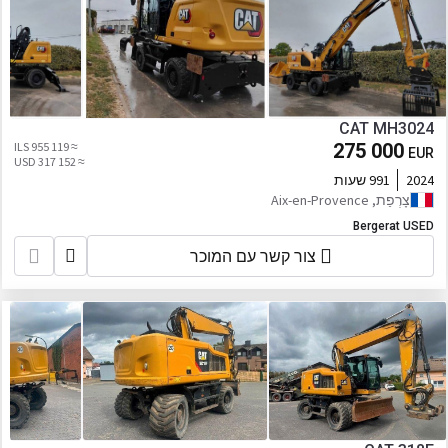
CAT MH3024
≈ 955 119 ILS
275 000
EUR
≈ 317 152 USD
2024
991 שעות
צָרְפַת, Aix-en-Provence
Bergerat USED
צור קשר עם המוכר