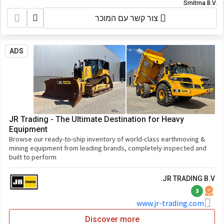
Smitma B.V.
צור קשר עם המוכר
ADS
JR Trading - The Ultimate Destination for Heavy
Equipment
Browse our ready-to-ship inventory of world-class earthmoving &
mining equipment from leading brands, completely inspected and
built to perform
JR TRADING B.V.
3
www.jr-trading.com
Discover more