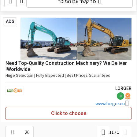
צור קשר עם המוכר
ADS
Need Top-Quality Construction Machinery? We Deliver
Worldwide!
Huge Selection | Fully Inspected | Best Prices Guaranteed
LORGER
3
www.lorger.eu
Click to choose
20
11
/
1