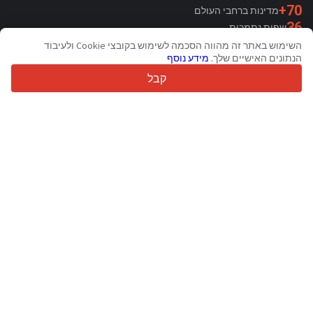
70+
מדינות ברחבי העולם
36
שפות נתמכות
השימוש באתר זה מהווה הסכמה לשימוש בקובצי Cookie ולעיבוד
4.7/5
הנתונים האישיים שלך.
מידע נוסף
Trustpilot
קבל
עבור מוכרים
שירותי קידום מכירות
תמחור שירותים בתשלום
תמיכה
עבור קונים
ביקורות מותגים
תערוכות
חכירה
מידע