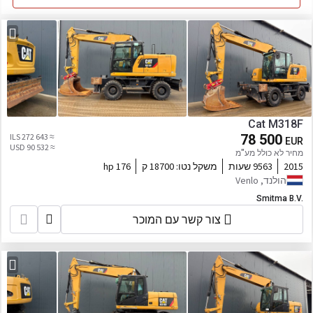
Cat M318F
≈ 272 643 ILS
78 500
EUR
≈ 90 532 USD
מחיר לא כולל מע"מ
2015
9563 שעות
משקל נטו:
18700 ק
176 hp
הולנד, Venlo
Smitma B.V.
צור קשר עם המוכר