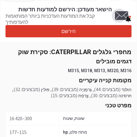
הישאר מעודכן: הירשם למודעות חדשות
קבל את המודעות העדכניות ביותר המותאמות
להעדפותיך
הירשם
מחפרי גלגלים CATERPILLAR: סקירת שוק
דגמים מובילים
,
,
,
,
M315
M318
M313
M320
M316
מקומות קנייה עיקריים
(מבצעים: 44)
,
(מבצעים: 39)
,
(מבצעים: 32)
,
הולנד
גֶרמָנִיָה
פּוֹלִין
(מבצעים: 30)
,
(מבצעים: 15)
חרסינה
צָרְפַת
מפרט טכני
300–16 420
שעות, שעות
115–177
מתח פלט, hp