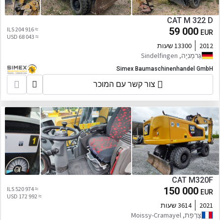
CAT M 322 D
≈ 204 916 ILS
59 000
EUR
≈ 68 043 USD
2012
13300 שעות
גֶרמָנִיָה, Sindelfingen
Simex Baumaschinenhandel GmbH
צור קשר עם המוכר
CAT M320F
≈ 520 974 ILS
150 000
EUR
≈ 172 992 USD
2021
3614 שעות
צָרְפַת, Moissy-Cramayel