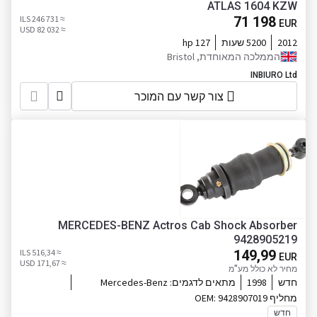
ATLAS 1604 KZW
≈ 246 731 ILS
71 198
EUR
≈ 82 032 USD
2012
5200 שעות
127 hp
הממלכה המאוחדת, Bristol
INBIURO Ltd
צור קשר עם המוכר
MERCEDES-BENZ Actros Cab Shock Absorber
9428905219
≈ 516,34 ILS
149,99
EUR
≈ 171,67 USD
מחיר לא כולל מע"מ
חדש
1998
מתאים לדגמים:
Mercedes-Benz
Actros
מחליף OEM:
9428907019
חדש