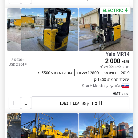
ELECTRIC
Yale MR14
≈ 6 930 ILS
2 000
EUR
≈ 2 304 USD
מחיר לא כולל מע"מ
2019
חשמלי
12800 שעות
גובה הרמה:
5500 מ
יכולת הרמה:
1400 ק
סלובקיה, Staré Mesto
HMT s.r.o.
צור קשר עם המוכר