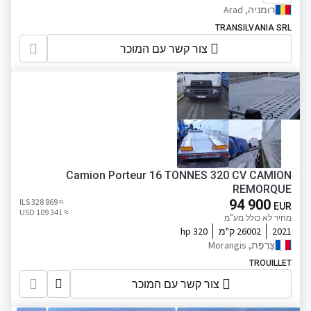
רומניה, Arad
TRANSILVANIA SRL
צור קשר עם המוכר
Camion Porteur 16 TONNES 320 CV CAMION
REMORQUE
≈ 328 869 ILS
94 900
EUR
≈ 109 341 USD
מחיר לא כולל מע"מ
2021
26002 ק"מ
320 hp
צָרְפַת, Morangis
TROUILLET
צור קשר עם המוכר