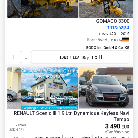
GOMACO 3300
בקש מחיר
2019
420 שעות
גֶרמָנִיָה, Bornhöved
BODO Int. GmbH & Co. KG
צור קשר עם המוכר
RENAULT Scenic III 1.9 Ltr. Dynamique Keyless Navi
Tempo
≈ 12 094 ILS
3 490
EUR
≈ 4 021 USD
מחיר כולל מע"מ