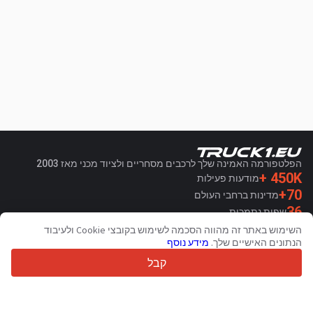
הפלטפורמה האמינה שלך לרכבים מסחריים ולציוד מכני מאז 2003
450K +
מודעות פעילות
70+
מדינות ברחבי העולם
36
שפות נתמכות
השימוש באתר זה מהווה הסכמה לשימוש בקובצי Cookie ולעיבוד
4.7/5
הנתונים האישיים שלך.
מידע נוסף
Trustpilot
קבל
עבור מוכרים
שירותי קידום מכירות