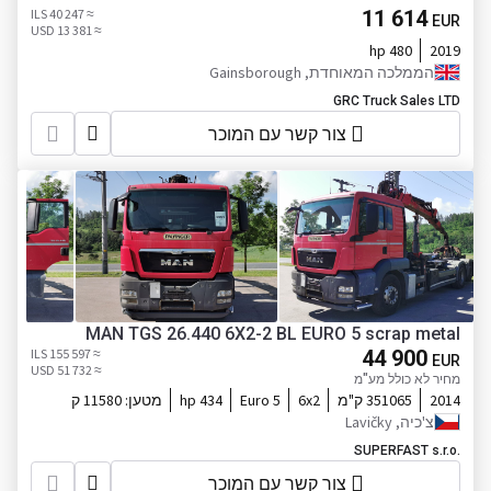
≈ 40 247 ILS
11 614
EUR
≈ 13 381 USD
480 hp
2019
הממלכה המאוחדת, Gainsborough
GRC Truck Sales LTD
צור קשר עם המוכר
MAN TGS 26.440 6X2-2 BL EURO 5 scrap metal
≈ 155 597 ILS
44 900
EUR
≈ 51 732 USD
מחיר לא כולל מע"מ
2014
351065 ק"מ
6x2
Euro 5
434 hp
מטען:
11580 ק
צ'כיה, Lavičky
SUPERFAST s.r.o.
צור קשר עם המוכר