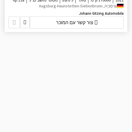
2011
170000 ק"מ
סולר
Euro 5
מספר מושבים:
5
128 hp
גֶרמָנִיָה, Augsburg-Haunstetten-Siebenbrunn
Johann Gitzing Automobile
צור קשר עם המוכר