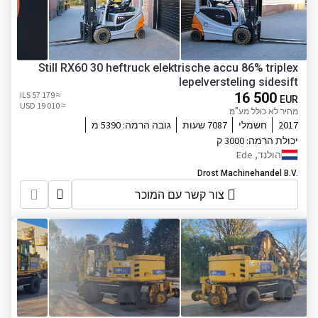
Still RX60 30 heftruck elektrische accu 86% triplex
lepelversteling sidesift
≈ 57 179 ILS
16 500
EUR
≈ 19 010 USD
מחיר לא כולל מע"מ
2017
חשמלי
7087 שעות
גובה הרמה:
5390 מ
יכולת הרמה:
3000 ק
הולנד, Ede
Drost Machinehandel B.V.
צור קשר עם המוכר