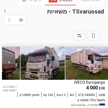
23
9998
TSvaruosad - משאיות
1
20
IVECO Eurogargo
≈ 13 861 ILS
4 000
EUR
≈ 4 608 USD
2006
340000 ק"מ
4x2
Euro 3
236 hp
מטען:
10690 ק
משקל כולל:
18000 ק
אסטוניה, Kõrveküla