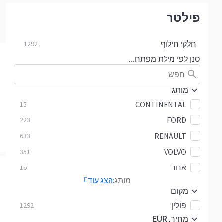
פילטר
חלקי חילוף
1292
סנן לפי מילת מפתח...
מותג
CONTINENTAL
15
FORD
223
RENAULT
633
VOLVO
351
אחר
16
מותג:
הצג עוד
מקום
פּוֹלִין
1292
מחיר, EUR