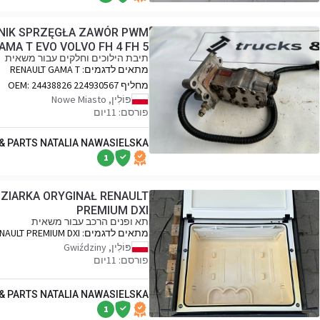
WNIK SPRZĘGŁA ZAWÓR PWM
AMA T EVO VOLVO FH 4 FH 5
תיבת הילוכים וחלקים עבור משאית
מתאים לדגמים:
RENAULT GAMA T
EVOLUTION VOLVO FH 5 FM 5
מחליף OEM:
24438826 224930567
K171545 K171380
פּוֹלִין, Nowe Miasto
פורסם: 11יום
 & PARTS NATALIA NAWASIELSKA
1
ZIARKA ORYGINAŁ RENAULT
PREMIUM DXI
תא ופנים הרכב עבור משאית
מתאים לדגמים:
NAULT PREMIUM DXI
פּוֹלִין, Gwiździny
פורסם: 11יום
 & PARTS NATALIA NAWASIELSKA
1