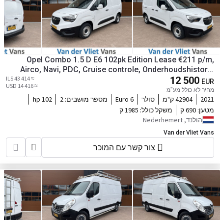
Opel Combo 1.5 D E6 102pk Edition Lease €211 p/m,
Airco, Navi, PDC, Cruise controle, Onderhoudshistorie
≈ 43 414 ILS
12 500
aanwezig
EUR
≈ 14 416 USD
מחיר לא כולל מע"מ
2021
42904 ק"מ
סולר
Euro 6
מספר מושבים:
2
102 hp
מטען:
690 ק
משקל כולל:
1985 ק
הולנד, Nederhemert
Van der Vliet Vans
צור קשר עם המוכר