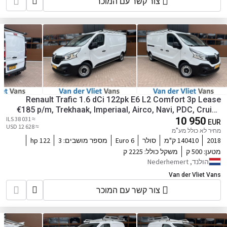
צור קשר עם המוכר
Renault Trafic 1.6 dCi 122pk E6 L2 Comfort 3p Lease
€185 p/m, Trekhaak, Imperiaal, Airco, Navi, PDC, Cruise
≈ 38 031 ILS
10 950
controle.
EUR
≈ 12 628 USD
מחיר לא כולל מע"מ
2018
140410 ק"מ
סולר
Euro 6
מספר מושבים:
3
122 hp
מטען:
500 ק
משקל כולל:
2225 ק
הולנד, Nederhemert
Van der Vliet Vans
צור קשר עם המוכר