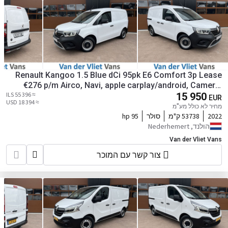
Renault Kangoo 1.5 Blue dCi 95pk E6 Comfort 3p Lease
€276 p/m Airco, Navi, apple carplay/android, Camera,
PDC, Cruise controle, onderhoudshistorie aanwezig
≈ 55 396 ILS
15 950
EUR
≈ 18 394 USD
מחיר לא כולל מע"מ
2022
53738 ק"מ
סולר
95 hp
הולנד, Nederhemert
Van der Vliet Vans
צור קשר עם המוכר