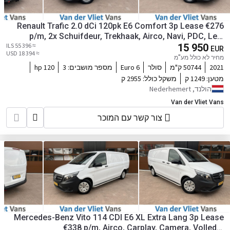
Renault Trafic 2.0 dCi 120pk E6 Comfort 3p Lease €276
p/m, 2x Schuifdeur, Trekhaak, Airco, Navi, PDC, Led,
≈ 55 396 ILS
Cruise controle, Onderhoudshistorie aanwezig
15 950
EUR
≈ 18 394 USD
מחיר לא כולל מע"מ
2021
50744 ק"מ
סולר
Euro 6
מספר מושבים:
3
120 hp
מטען:
1249 ק
משקל כולל:
2955 ק
הולנד, Nederhemert
Van der Vliet Vans
צור קשר עם המוכר
Mercedes-Benz Vito 114 CDI E6 XL Extra Lang 3p Lease
€338 p/m, Airco, Carplay, Camera, Volledig