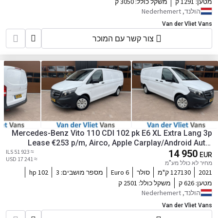
מטען:
1291 ק
משקל כולל:
3050 ק
הולנד, Nederhemert
Van der Vliet Vans
צור קשר עם המוכר
Mercedes-Benz Vito 110 CDI 102 pk E6 XL Extra Lang 3p
Lease €253 p/m, Airco, Apple Carplay/Android Auto,
≈ 51 923 ILS
Camera, laadbrug, onderhoudshistorie aanwezig
14 950
EUR
≈ 17 241 USD
מחיר לא כולל מע"מ
2021
127130 ק"מ
סולר
Euro 6
מספר מושבים:
3
102 hp
מטען:
626 ק
משקל כולל:
2501 ק
הולנד, Nederhemert
Van der Vliet Vans