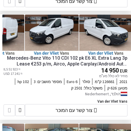
צור קשר עם המוכר
Mercedes-Benz Vito 110 CDI 102 pk E6 XL Extra Lang 3p
Lease €253 p/m, Airco, Apple Carplay/Android Auto,
≈ 51 923 ILS
Camera, laadbrug, onderhoudshistorie aanwezig
14 950
EUR
≈ 17 241 USD
מחיר לא כולל מע"מ
2021
126661 ק"מ
סולר
Euro 6
מספר מושבים:
3
102 hp
מטען:
626 ק
משקל כולל:
2501 ק
הולנד, Nederhemert
Van der Vliet Vans
צור קשר עם המוכר