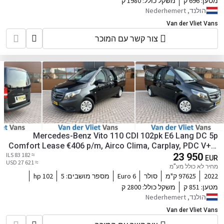
מטען:
696 ק
משקל כולל:
1980 ק
הולנד, Nederhemert
Van der Vliet Vans
צור קשר עם המוכר
Mercedes-Benz Vito 110 CDI 102pk E6 Lang DC 5p
Comfort Lease €406 p/m, Airco Clima, Carplay, PDC V+A,
≈ 83 182 ILS
Onderhoudshistorie aanwezig
23 950
EUR
≈ 27 621 USD
מחיר לא כולל מע"מ
2022
97625 ק"מ
סולר
Euro 6
מספר מושבים:
5
102 hp
מטען:
851 ק
משקל כולל:
2800 ק
הולנד, Nederhemert
Van der Vliet Vans