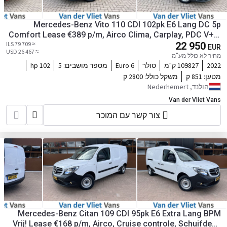
Mercedes-Benz Vito 110 CDI 102pk E6 Lang DC 5p
Comfort Lease €389 p/m, Airco Clima, Carplay, PDC V+A,
≈ 79 709 ILS
Onderhoudshistorie aanwezig
22 950
EUR
≈ 26 467 USD
מחיר לא כולל מע"מ
2022
109827 ק"מ
סולר
Euro 6
מספר מושבים:
5
102 hp
מטען:
851 ק
משקל כולל:
2800 ק
הולנד, Nederhemert
Van der Vliet Vans
צור קשר עם המוכר
Mercedes-Benz Citan 109 CDI 95pk E6 Extra Lang BPM
Vrij! Lease €168 p/m, Airco, Cruise controle, Schuifdeur,