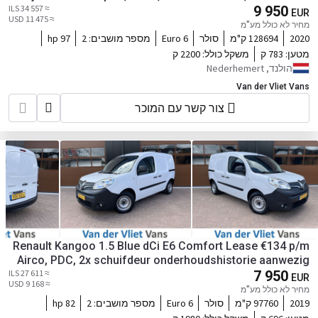
≈ 34 557 ILS
Mistlampen, Onderhoudshistorie aanwezig
9 950
EUR
≈ 11 475 USD
מחיר לא כולל מע"מ
2020
128694 ק"מ
סולר
Euro 6
מספר מושבים:
2
97 hp
מטען:
783 ק
משקל כולל:
2200 ק
הולנד, Nederhemert
Van der Vliet Vans
צור קשר עם המוכר
Renault Kangoo 1.5 Blue dCi E6 Comfort Lease €134 p/m
Airco, PDC, 2x schuifdeur onderhoudshistorie aanwezig
≈ 27 611 ILS
7 950
EUR
≈ 9 168 USD
מחיר לא כולל מע"מ
2019
97760 ק"מ
סולר
Euro 6
מספר מושבים:
2
82 hp