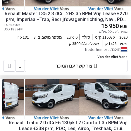
Renault Master T35 2.3 dCi L2H2 3p BPM Vrij! Lease €270
p/m, Imperiaal+Trap, Bedrijfswageninrichting, Navi, PDC,
Airco, Trekhaak, Cruise controle, Onderhoudshistorie
≈ 55 396 ILS
15 950
EUR
≈ 18 394 USD
aanwezig
מחיר לא כולל מע"מ
2020
116036 ק"מ
סולר
Euro 6
מספר מושבים:
3
131 hp
מטען:
1428 ק
משקל כולל:
3500 ק
הולנד, Nederhemert
Van der Vliet Vans
צור קשר עם המוכר
Renault Trafic 2.0 dCi E6 130pk L2 Comfort 3p BPM Vrij!
Lease €338 p/m, PDC, Led, Airco, Trekhaak, Cruise