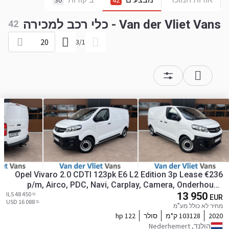
30
42
Van der Vliet Vans - כלי רכב למכירה
42
20
3
/
1
Opel Vivaro 2.0 CDTI 123pk E6 L2 Edition 3p Lease €236
p/m, Airco, PDC, Navi, Carplay, Camera, Onderhouds
≈ 48 450 ILS
historie aanwezig
13 950
EUR
≈ 16 088 USD
מחיר לא כולל מע"מ
2020
103128 ק"מ
סולר
122 hp
הולנד, Nederhemert