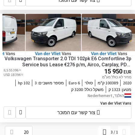
צור קשר עם המוכר
Volkswagen Transporter 2.0 TDI 102pk E6 Comfortline 3p
Service bus Lease €276 p/m, Airco, Carplay, PDC,
≈ 55 396 ILS
Sortimo inrichting, 2x Schuifdeur. Volledig
15 950
EUR
≈ 18 394 USD
onderhoudshistorie aanwezig
מחיר לא כולל מע"מ
2020
100389 ק"מ
סולר
Euro 6
מספר מושבים:
3
102 hp
מטען:
1323 ק
משקל כולל:
3200 ק
הולנד, Nederhemert
Van der Vliet Vans
צור קשר עם המוכר
20
3
/
1