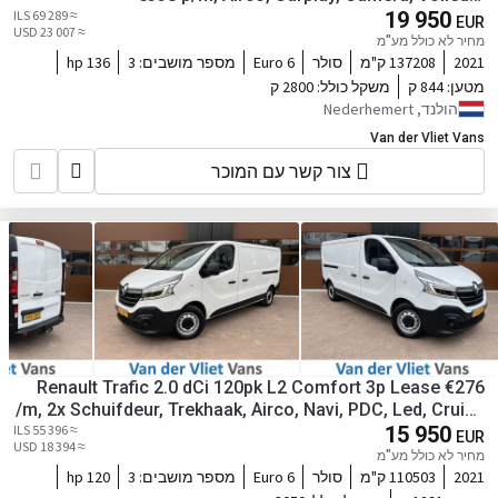
≈ 69 289 ILS
onderhoudshistorie aanwezig
19 950
EUR
≈ 23 007 USD
מחיר לא כולל מע"מ
2021
137208 ק"מ
סולר
Euro 6
מספר מושבים:
3
136 hp
מטען:
844 ק
משקל כולל:
2800 ק
הולנד, Nederhemert
Van der Vliet Vans
צור קשר עם המוכר
Renault Trafic 2.0 dCi 120pk L2 Comfort 3p Lease €276
/m, 2x Schuifdeur, Trekhaak, Airco, Navi, PDC, Led, Cruise
≈ 55 396 ILS
controle, Onderhoudshistorie aanwezig
15 950
EUR
≈ 18 394 USD
מחיר לא כולל מע"מ
2021
110503 ק"מ
סולר
Euro 6
מספר מושבים:
3
120 hp