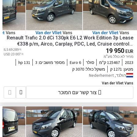
Renault Trafic 2.0 dCi 130pk E6 L2 Work Edition 3p Lease
€338 p/m, Airco, Carplay, PDC, Led, Cruise controle,
≈ 69 289 ILS
Onderhoudshistorie aanwezig
19 950
EUR
≈ 23 007 USD
מחיר לא כולל מע"מ
2023
125467 ק"מ
סולר
Euro 6
מספר מושבים:
3
131 hp
מטען:
1271 ק
משקל כולל:
3070 ק
הולנד, Nederhemert
Van der Vliet Vans
צור קשר עם המוכר