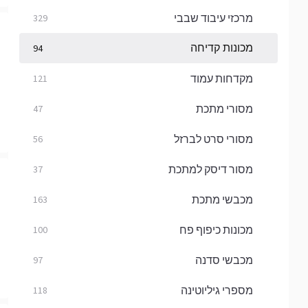
מרכזי עיבוד שבבי
329
מכונות קדיחה
94
מקדחות עמוד
121
מסורי מתכת
47
מסורי סרט לברזל
56
מסור דיסק למתכת
37
מכבשי מתכת
163
מכונות כיפוף פח
100
מכבשי סדנה
97
מספרי גיליוטינה
118