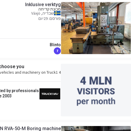
Inklusive verktyg
מכונת קדיחה
שבדיה, Växjö
פורסם: 29יום
Blinto
7
 choose you!
4 million buyers per month search for vehicles and machinery on Truck1.
ted by professionals
e 2003
N RVA-50-M Boring machine