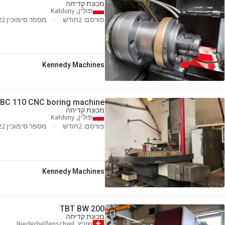
מכונת קדיחה
פּוֹלִין, Kałduny
פורסם: 2חודש
מספר סימוכין 558171022
Kennedy Machines
BC 110 CNC boring machine
מכונת קדיחה
פּוֹלִין, Kałduny
פורסם: 2חודש
מספר סימוכין 756200522
Kennedy Machines
TBT BW 200
מכונת קדיחה
שוויץ, Niederhelfenschwil