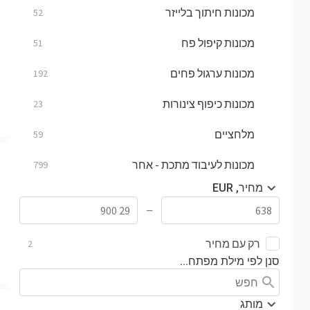
מכונות חיתוך בלייזר
52
מכונות קיפול פח
51
מכונות ערגול פחים
192
מכונות כיפוף צינורות
23
מלחציים
59
מכונות לעיבוד מתכת - אחר
799
מחיר, EUR
—
רק עם מחיר
2
סנן לפי מילת מפתח...
מותג