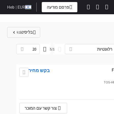
פרסם מודעה
| EUR
Heb
בליסינג
92
רלוונטיות
20
5
/
1
F
בקש מחיר
צור קשר עם המוכר