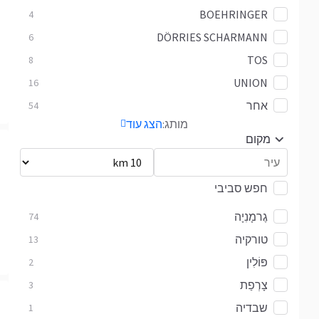
BOEHRINGER
4
DÖRRIES SCHARMANN
6
TOS
8
UNION
16
אחר
54
מותג:
הצג עוד
מקום
חפש סביבי
גֶרמָנִיָה
74
טורקיה
13
פּוֹלִין
2
צָרְפַת
3
שבדיה
1