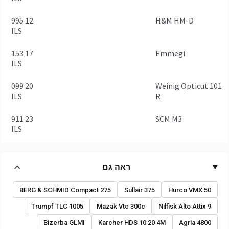
12 995
H&M HM-D
ILS
17 153
Emmegi
ILS
20 099
Weinig Opticut 101
ILS
R
23 911
SCM M3
ILS
ראה גם
BERG & SCHMID Compact 275
Sullair 375
Hurco VMX 50
Trumpf TLC 1005
Mazak Vtc 300c
Nilfisk Alto Attix 9
Bizerba GLMI
Karcher HDS 10 20 4M
Agria 4800