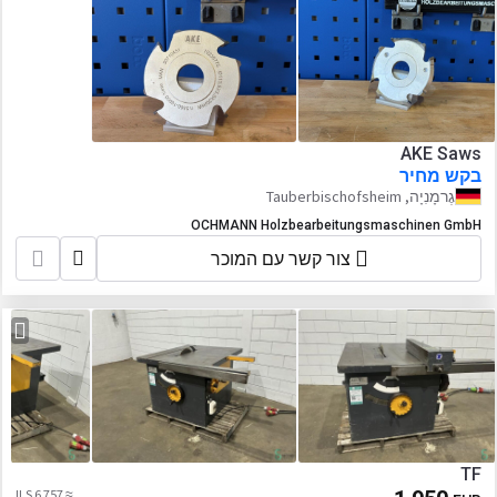
AKE Saws
בקש מחיר
גֶרמָנִיָה, Tauberbischofsheim
OCHMANN Holzbearbeitungsmaschinen GmbH
צור קשר עם המוכר
TF
≈ 6 757 ILS