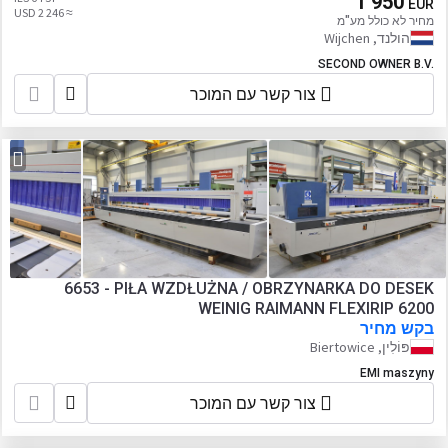
1 950
EUR
≈ 2 246 USD
מחיר לא כולל מע"מ
הולנד, Wijchen
SECOND OWNER B.V.
צור קשר עם המוכר
6653 - PIŁA WZDŁUŻNA / OBRZYNARKA DO DESEK
WEINIG RAIMANN FLEXIRIP 6200
בקש מחיר
פּוֹלִין, Biertowice
EMI maszyny
צור קשר עם המוכר