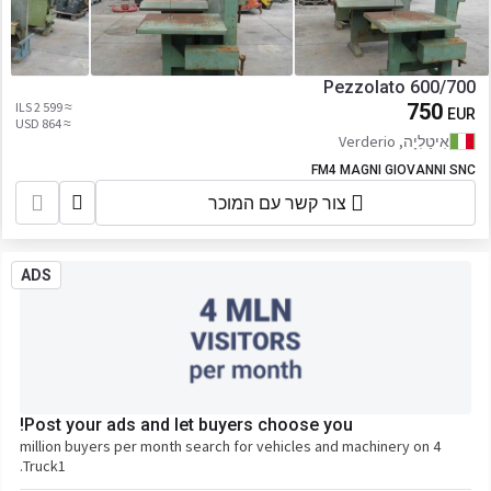
Pezzolato 600/700
≈ 2 599 ILS
750
EUR
≈ 864 USD
אִיטַלִיָה, Verderio
FM4 MAGNI GIOVANNI SNC
צור קשר עם המוכר
ADS
Post your ads and let buyers choose you!
4 million buyers per month search for vehicles and machinery on
Truck1.