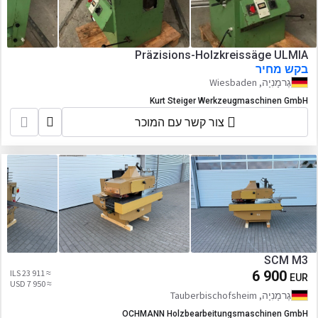
Präzisions-Holzkreissäge ULMIA
בקש מחיר
גֶרמָנִיָה, Wiesbaden
Kurt Steiger Werkzeugmaschinen GmbH
צור קשר עם המוכר
SCM M3
≈ 23 911 ILS
6 900
EUR
≈ 7 950 USD
גֶרמָנִיָה, Tauberbischofsheim
OCHMANN Holzbearbeitungsmaschinen GmbH