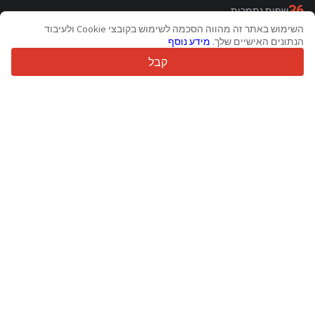
36
שפות נתמכות
השימוש באתר זה מהווה הסכמה לשימוש בקובצי Cookie ולעיבוד
4.7/5
הנתונים האישיים שלך.
מידע נוסף
Trustpilot
קבל
עבור מוכרים
שירותי קידום מכירות
תמחור שירותים בתשלום
תמיכה
עבור קונים
ביקורות מותגים
תערוכות
חכירה
מידע
אודות Truck1