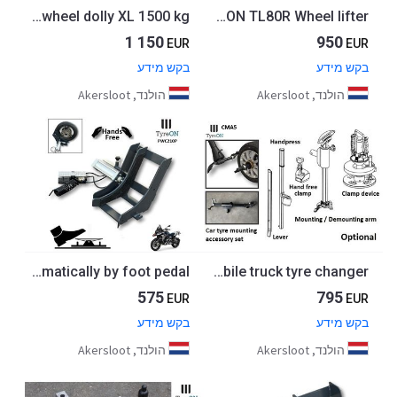
TL1500H XL Heavy duty agricluture wheel dolly XL 1500 kg
TyreON TL80R Wheel lifter
1 150
950
EUR
EUR
בקש מידע
בקש מידע
הולנד, Akersloot
הולנד, Akersloot
PWC210P pneumatic motorcycle wheel clamp - hands-free - the wheel clamp closes and opens automatically by foot pedal
CMA5 car tyre mounting arm - T650M2(W) mobile truck tyre changer
575
795
EUR
EUR
בקש מידע
בקש מידע
הולנד, Akersloot
הולנד, Akersloot