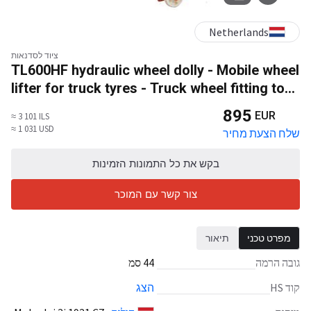
Netherlands
ציוד לסדנאות
TL600HF hydraulic wheel dolly - Mobile wheel
lifter for truck tyres - Truck wheel fitting tool
- Features a hook with spindle adjustment to
895
EUR
≈ 3 101 ILS
secure the wheel - Lifting capacity 600 kg
≈ 1 031 USD
שלח הצעת מחיר
בקש את כל התמונות הזמינות
צור קשר עם המוכר
מפרט טכני
תיאור
גובה הרמה
44 סמ
קוד HS
הצג