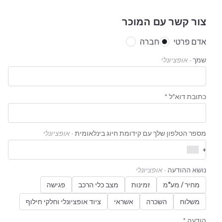
צור קשר עם המוכר
אדם פרטי
חברה
שמך
- אופציונלי
כתובת דוא"ל *
מספר הטלפון שלך עם קידומת חיוג בינלאומית
- אופציונלי
+
נושא ההודעה
- אופציונלי
מחיר / מע"מ
זמינות
מצב כלי הרכב
פגישה
משלוח
השכרה
אשראי
ציוד אופציונלי וחלקי חילוף
הודעה *