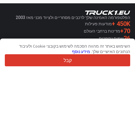
הפלטפורמה האמינה שלך לרכבים מסחריים ולציוד מכני מאז 2003
450K +
מודעות פעילות
70+
מדינות ברחבי העולם
36
שפות נתמכות
השימוש באתר זה מהווה הסכמה לשימוש בקובצי Cookie ולעיבוד
4.7/5
הנתונים האישיים שלך.
מידע נוסף
Trustpilot
קבל
עבור מוכרים
שירותי קידום מכירות
צור קשר
תמחור שירותים בתשלום
תמיכה
עבור קונים
ביקורות מותגים
תערוכות