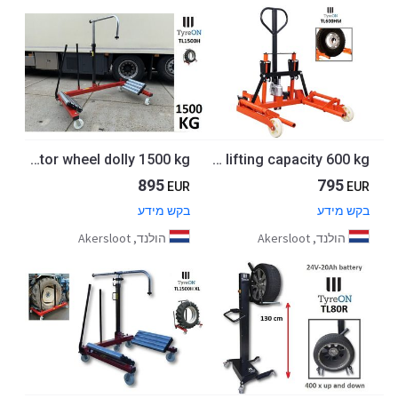
TL1500H Heavy duty tractor wheel dolly 1500 kg
TL600HM hydraulic truck wheel fitting tool - mobile hydraulic wheel dolly for truck tyres - truck tyre lift with pallet truck mechanism - lifting capacity 600 kg
895
795
EUR
EUR
בקש מידע
בקש מידע
הולנד, Akersloot
הולנד, Akersloot