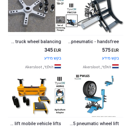
TB-CF 3 centring flanges for truck wheel balancing
PWC210 automatic motorcycle front wheel clamp - pneumatic - handsfree
345
575
EUR
EUR
בקש מידע
בקש מידע
הולנד, Akersloot
הולנד, Akersloot
AGRA 1 multifunctional fork adapter for agricultural tractors used for mobile truck lift mobile vehicle lifts
PWL65 pneumatic wheel lift