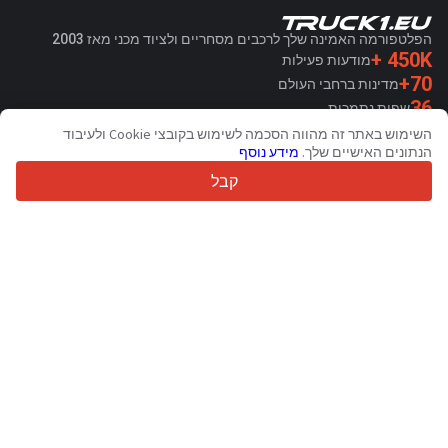
הפלטפורמה האמינה שלך לרכבים מסחריים ולציוד מכני מאז 2003
450K +
מודעות פעילות
70+
מדינות ברחבי העולם
36
שפות נתמכות
השימוש באתר זה מהווה הסכמה לשימוש בקובצי Cookie ולעיבוד
4.7/5
הנתונים האישיים שלך.
מידע נוסף
Trustpilot
קבל
עבור מוכרים
שירותי קידום מכירות
תמחור שירותים בתשלום
תמיכה
עבור קונים
ביקורות מותגים
תערוכות