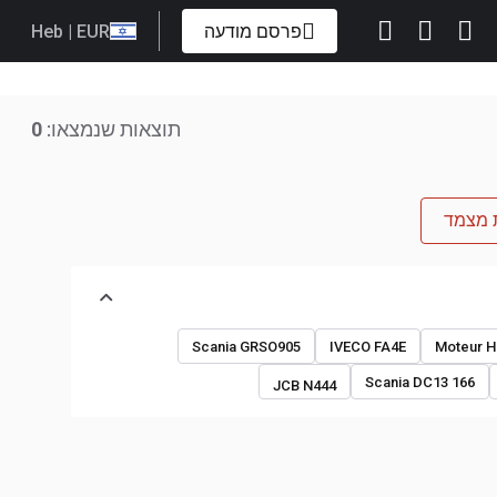
פרסם מודעה
| EUR
Heb
תוצאות שנמצאו:
0
ת מצמד
Scania GRSO905
IVECO FA4E
Moteur Hi
Scania DC13 166
JCB N444