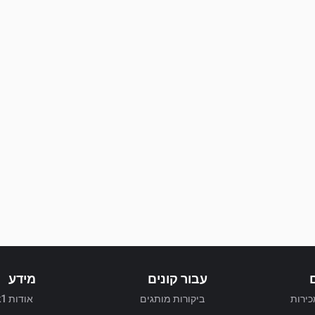
עבור קונים
מידע
כירות
ביקורות מותגים
אודות Truck1