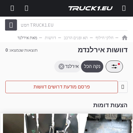
חלקי חילוף
תא ופנים הרכב
דוושות
מאת אירלנד
דוושות אירלנדמ
תוצאות שנמצאו:
0
נקה הכל
אירלנד
פרסם מודעת דרושים דוושות
הצעות דומות