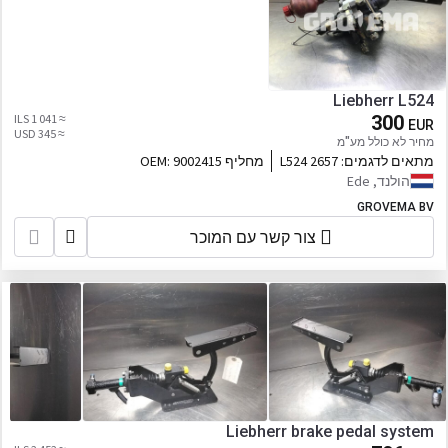
Liebherr L524
≈ 1 041 ILS
300
EUR
≈ 345 USD
מחיר לא כולל מע"מ
מתאים לדגמים:
2657 L524
מחליף OEM:
9002415
הולנד, Ede
GROVEMA BV
צור קשר עם המוכר
Liebherr brake pedal system