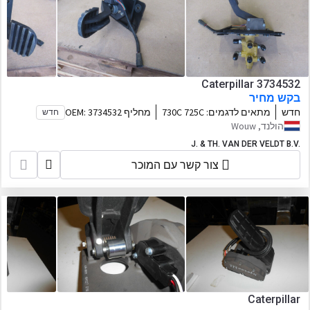
Caterpillar 3734532
בקש מחיר
חדש
מתאים לדגמים:
730C 725C
מחליף OEM:
3734532
חדש
הולנד, Wouw
J. & TH. VAN DER VELDT B.V.
צור קשר עם המוכר
Caterpillar