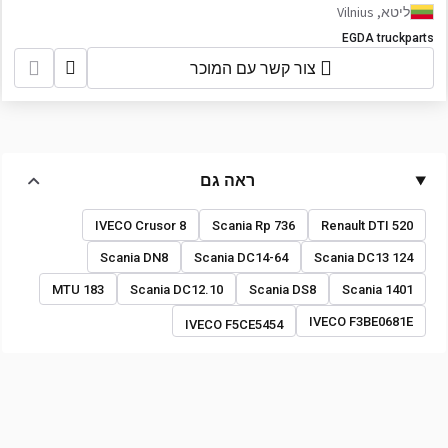
ליטא, Vilnius
EGDA truckparts
צור קשר עם המוכר
ראה גם
IVECO Crusor 8
Scania Rp 736
Renault DTI 520
Scania DN8
Scania DC14-64
Scania DC13 124
MTU 183
Scania DC12.10
Scania DS8
Scania 1401
IVECO F3BE0681E
IVECO F5CE5454