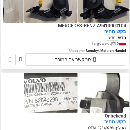
Wheel Loader, TRANER Wheel Loader,
MACHPRO Skid Steer Loader
MERCEDES-BENZ A9413000104
בקש מחיר
חדש
חדש
פּוֹלִין, Targówek
Uladzimir Sonchyk Motoren Handel
צור קשר עם המוכר
Onbekend
בקש מחיר
מחליף OEM:
82849298