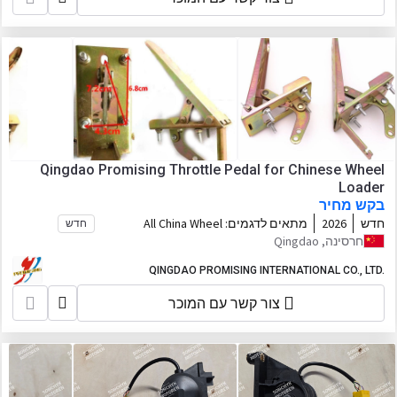
BLANCHE Wheel Loader, ALT Wheel
Loader, FLAND Wheel Loader, AGT Wheel
Loader, TRANER Wheel Loader,
MACHPRO Skid Steer Loader
Qingdao Promising Throttle Pedal for Chinese Wheel
Loader
בקש מחיר
חדש
2026
מתאים לדגמים:
All China Wheel
חדש
Loaders, All China Loaders, Any China
חרסינה, Qingdao
Wheel Loader, Any China Loader, Any
Wheel Loader Made in China, All Wheel
QINGDAO PROMISING INTERNATIONAL CO., LTD.
Loaders from China, HZM Wheel Loader,
צור קשר עם המוכר
WOLF Wheel Loader, EVERUN Wheel
Loader, HYTEC Wheel Loader, HERACLES
Wheel Loader, SOCMA Wheel Loader,
CASER Wheel Loader, KINGWAY Wheel
Loader, BLANCHE Wheel Loader, ALT
Wheel Loader, FLAND Wheel Loader, AGT