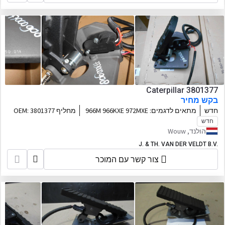
Caterpillar 3801377
בקש מחיר
חדש
מתאים לדגמים:
966M 966KXE 972MXE
מחליף OEM:
3801377
966MXE
חדש
הולנד, Wouw
J. & TH. VAN DER VELDT B.V.
צור קשר עם המוכר