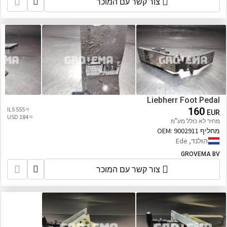
צור קשר עם המוכר
Liebherr Foot Pedal
≈ 555 ILS
160
EUR
≈ 184 USD
מחיר לא כולל מע"מ
מחליף OEM:
9002911
הולנד, Ede
GROVEMA BV
צור קשר עם המוכר