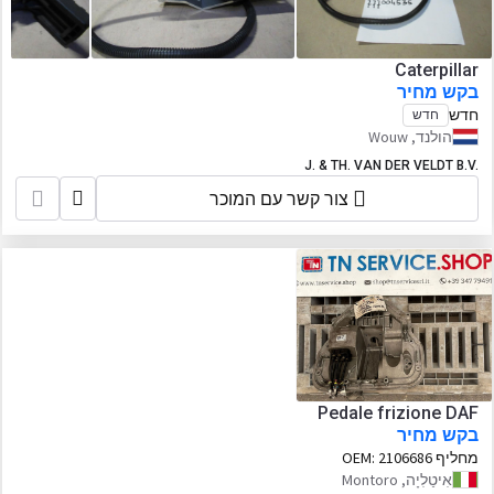
Caterpillar
בקש מחיר
חדש
חדש
הולנד, Wouw
J. & TH. VAN DER VELDT B.V.
צור קשר עם המוכר
Pedale frizione DAF
בקש מחיר
מחליף OEM:
2106686
אִיטַלִיָה, Montoro