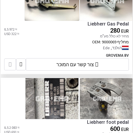
Liebherr Gas Pedal
≈ 972 ILS
280
EUR
≈ 322 USD
מחיר לא כולל מע"מ
מחליף OEM:
9000069
הולנד, Ede
GROVEMA BV
צור קשר עם המוכר
Liebherr foot pedal
≈ 2 083 ILS
600
EUR
≈ 691 USD