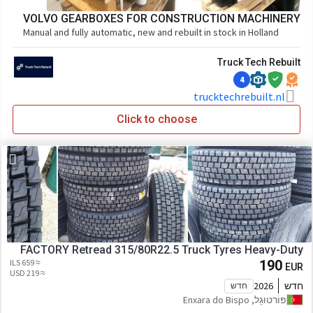
VOLVO GEARBOXES FOR CONSTRUCTION MACHINERY
Manual and fully automatic, new and rebuilt in stock in Holland
Truck Tech Rebuilt
4
trucktechrebuilt.nl
Click to choose
FACTORY Retread 315/80R22.5 Truck Tyres Heavy-Duty
≈ 659 ILS
190
EUR
≈ 219 USD
חדש
2026
חדש
פּוֹרטוּגָל, Enxara do Bispo