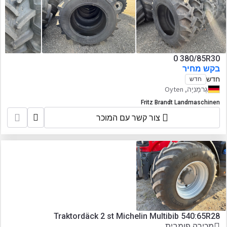
0 380/85R30
בקש מחיר
חדש
חדש
גֶרמָנִיָה, Oyten
Fritz Brandt Landmaschinen
צור קשר עם המוכר
Traktordäck 2 st Michelin Multibib 540:65R28
מכירה פומבית