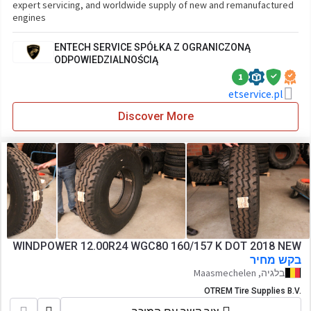
expert servicing, and worldwide supply of new and remanufactured
engines
ENTECH SERVICE SPÓŁKA Z OGRANICZONĄ
ODPOWIEDZIALNOŚCIĄ
1
etservice.pl
Discover More
WINDPOWER 12.00R24 WGC80 160/157 K DOT 2018 NEW
בקש מחיר
בלגיה, Maasmechelen
OTREM Tire Supplies B.V.