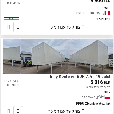
9 900
EUR
≈ 11 406 USD
2018
צָרְפַת, Huttenheim
SARL FCE
צור קשר עם המוכר
Inny Kontener BDF 7.7m 19 palet
≈ 20 154 ILS
5 816
EUR
≈ 6 701 USD
מחיר לא כולל מע"מ
2012
פּוֹלִין, Józefowo
PPHU Zbigniew Woźniak
צור קשר עם המוכר