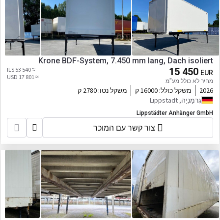
Krone BDF-System, 7.450 mm lang, Dach isoliert
≈ 53 540 ILS
15 450
EUR
≈ 17 801 USD
מחיר לא כולל מע"מ
2026
משקל כולל:
16000 ק
משקל נטו:
2780 ק
גֶרמָנִיָה, Lippstadt
Lippstädter Anhänger GmbH
צור קשר עם המוכר