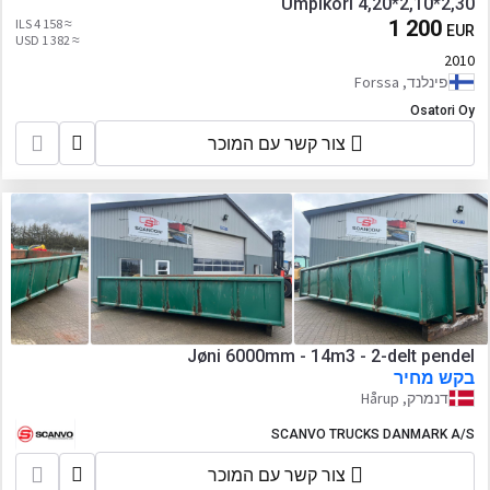
Umpikori 4,20*2,10*2,30
≈ 4 158 ILS
1 200
EUR
≈ 1 382 USD
2010
פינלנד, Forssa
Osatori Oy
צור קשר עם המוכר
Jøni 6000mm - 14m3 - 2-delt pendel
בקש מחיר
דנמרק, Hårup
SCANVO TRUCKS DANMARK A/S
צור קשר עם המוכר