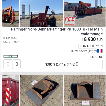
Palfinger Nord-Benne/Palfinger PK 16001K -1er Main
endommagé
≈ 65 496 ILS
18 900
EUR
≈ 21 776 USD
2013
DAMAGED
צָרְפַת, Huttenheim
SARL FCE
צור קשר עם המוכר