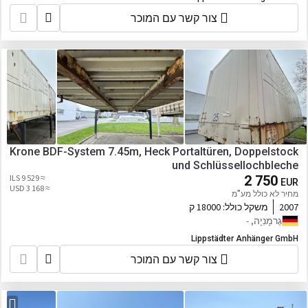
צור קשר עם המוכר
Krone BDF-System 7.45m, Heck Portaltüren, Doppelstock
und Schlüssellochbleche
≈ 9 529 ILS
2 750
EUR
≈ 3 168 USD
מחיר לא כולל מע"מ
2007
משקל כולל:
18000 ק
גֶרמָנִיָה, -
Lippstädter Anhänger GmbH
צור קשר עם המוכר