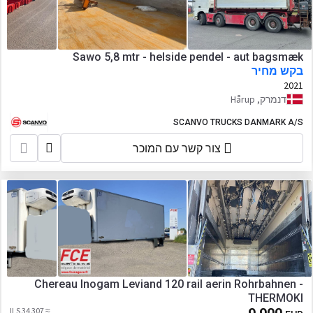
Sawo 5,8 mtr - helside pendel - aut bagsmæk
בקש מחיר
2021
דנמרק, Hårup
SCANVO TRUCKS DANMARK A/S
צור קשר עם המוכר
Chereau Inogam Leviand 120 rail aerin Rohrbahnen -
THERMOKI
≈ 34 307 ILS