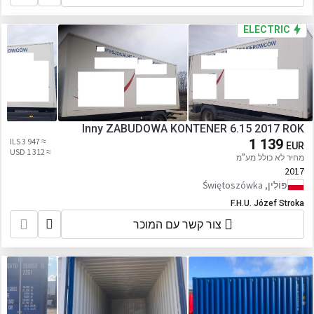
ELECTRIC
Inny ZABUDOWA KONTENER 6.15 2017 ROK
≈ 3 947 ILS
1 139
EUR
≈ 1 312 USD
מחיר לא כולל מע"מ
2017
פּוֹלִין, Świętoszówka
F.H.U. Józef Stroka
צור קשר עם המוכר