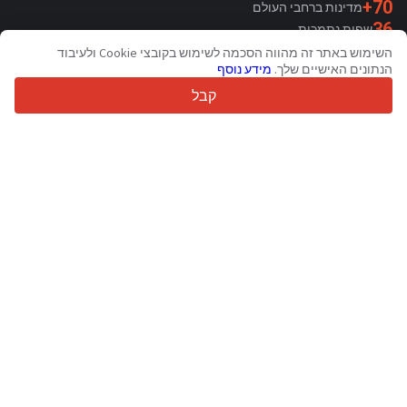
70+
מדינות ברחבי העולם
36
שפות נתמכות
השימוש באתר זה מהווה הסכמה לשימוש בקובצי Cookie ולעיבוד
4.7/5
הנתונים האישיים שלך.
מידע נוסף
Trustpilot
קבל
עבור מוכרים
שירותי קידום מכירות
תמחור שירותים בתשלום
תמיכה
עבור קונים
ביקורות מותגים
תערוכות
חכירה
מידע
אודות Truck1