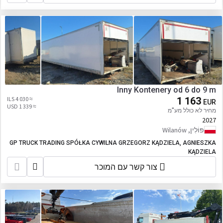
Inny Kontenery od 6 do 9 m
≈ 4 030 ILS
1 163
EUR
≈ 1 339 USD
מחיר לא כולל מע"מ
2027
פּוֹלִין, Wilanów
GP TRUCK TRADING SPÓŁKA CYWILNA GRZEGORZ KĄDZIELA, AGNIESZKA
KĄDZIELA
צור קשר עם המוכר