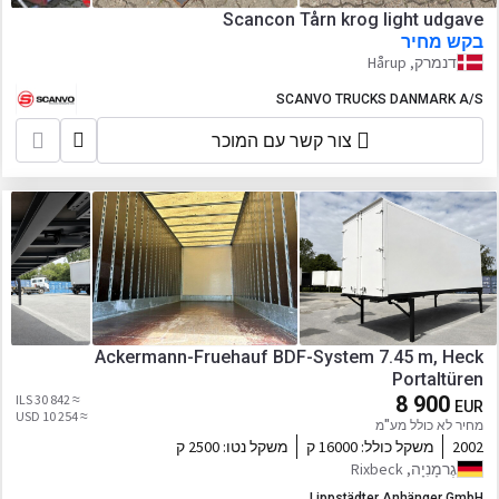
Scancon Tårn krog light udgave
בקש מחיר
דנמרק, Hårup
SCANVO TRUCKS DANMARK A/S
צור קשר עם המוכר
Ackermann-Fruehauf BDF-System 7.45 m, Heck
Portaltüren
≈ 30 842 ILS
8 900
EUR
≈ 10 254 USD
מחיר לא כולל מע"מ
2002
משקל כולל:
16000 ק
משקל נטו:
2500 ק
גֶרמָנִיָה, Rixbeck
Lippstädter Anhänger GmbH