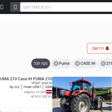
הירשם
21
CASE IH
Puma
נקה הכל
PUMA 210 Case IH PUMA 210
טרקטור חקלאי
2008
10587 שעות
212 hp
לטביה, Jelgava
פורסם: 2חודש