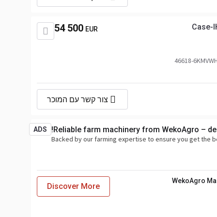
54 500
Case-I
EUR
צור קשר עם המוכר
Reliable farm machinery from WekoAgro – del
ADS
Backed by our farming expertise to ensure you get the b
WekoAgro Ma
Discover More