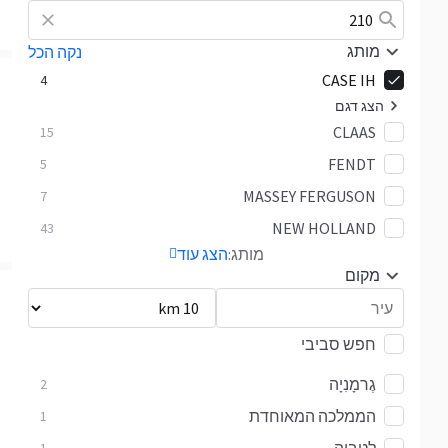
מותג
נקה הכל
CASE IH
4
הצג דגם
CLAAS
Puma
15
4
FENDT
5
MASSEY FERGUSON
7
NEW HOLLAND
43
מותג:
הצג עוד
מקום
חפש סביבי
גֶרמָנִיָה
2
הממלכה המאוחדת
1