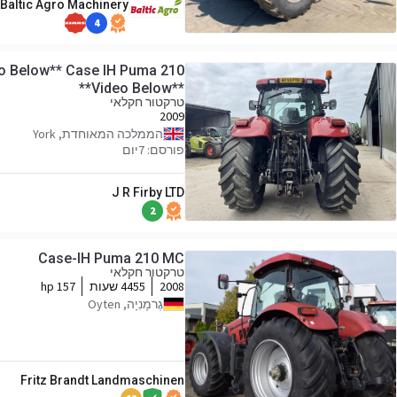
 Baltic Agro Machinery
4
o Below** Case IH Puma 210
**Video Below**
טרקטור חקלאי
2009
הממלכה המאוחדת, York
פורסם: 7יום
J R Firby LTD
2
Case-IH Puma 210 MC
טרקטור חקלאי
2008
4455 שעות
157 hp
גֶרמָנִיָה, Oyten
Fritz Brandt Landmaschinen