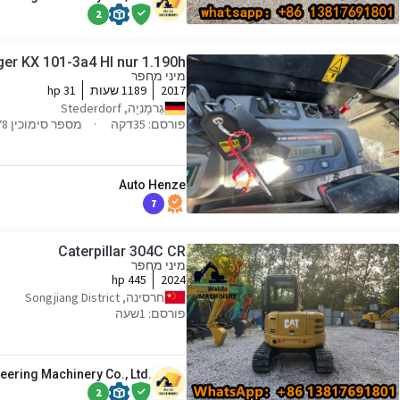
2
r KX 101-3a4 HI nur 1.190h
מיני מחפר
2017
1189 שעות
31 hp
גֶרמָנִיָה, Stederdorf
פורסם: 35דקה
מספר סימוכין 29678
Auto Henze
7
Caterpillar 304C CR
מיני מחפר
445 hp
2024
חרסינה, Songjiang District
פורסם: 1שעה
eering Machinery Co., Ltd.
2