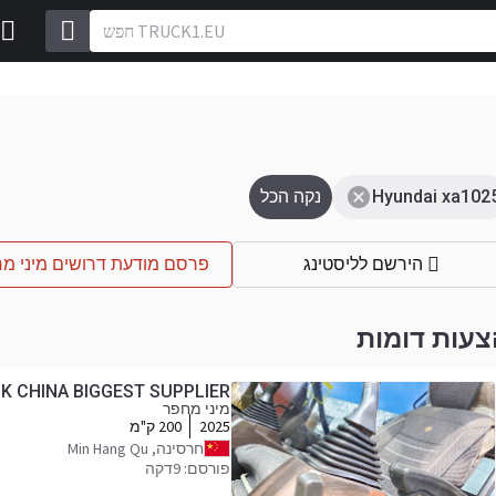
Hyundai xa102
נקה הכל
הירשם לליסטינג
פרסם מודעת דרושים מיני מ
צעות דומות
CK CHINA BIGGEST SUPPLIER
מיני מחפר
2025
200 ק"מ
חרסינה, Min Hang Qu
פורסם: 9דקה