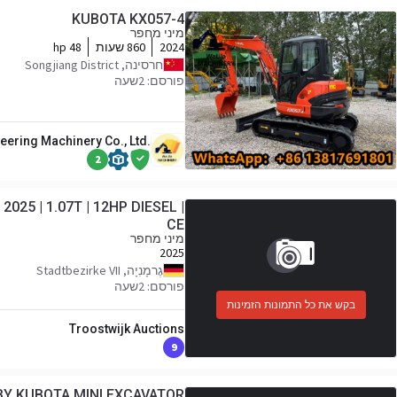
KUBOTA KX057-4
מיני מחפר
2024
860 שעות
48 hp
חרסינה, Songjiang District
פורסם: 2שעה
eering Machinery Co., Ltd.
2
025 | 1.07T | 12HP DIESEL |
CE
מיני מחפר
2025
גֶרמָנִיָה, Stadtbezirke VII
פורסם: 2שעה
בקש את כל התמונות הזמינות
Troostwijk Auctions
9
BY KUBOTA MINI EXCAVATOR