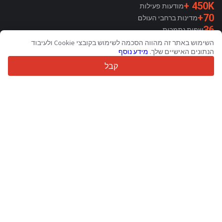
450K +
מודעות פעילות
70+
מדינות ברחבי העולם
36
שפות נתמכות
השימוש באתר זה מהווה הסכמה לשימוש בקובצי Cookie ולעיבוד
4.7/5
הנתונים האישיים שלך.
מידע נוסף
Trustpilot
קבל
עבור מוכרים
שירותי קידום מכירות
תמחור שירותים בתשלום
תמיכה
עבור קונים
ביקורות מותגים
תערוכות
חכירה
מידע