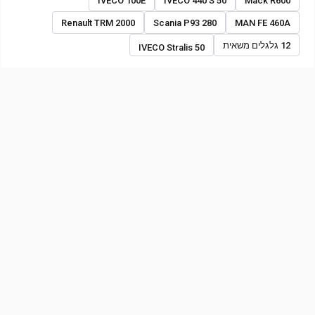
IVECO 100E
IVECO 440 S 50
Mack R600
Renault TRM 2000
Scania P93 280
MAN FE 460A
12 גלגלים משאית
IVECO Stralis 50