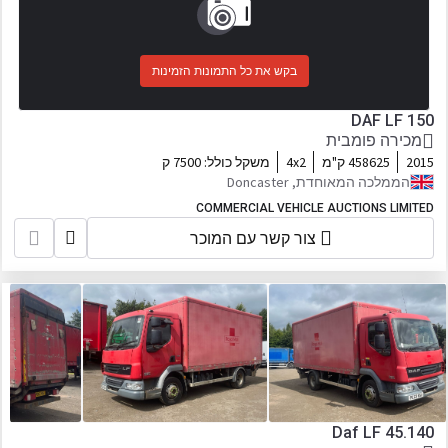
בקש את כל התמונות הזמינות
DAF LF 150
מכירה פומבית
2015
458625 ק"מ
4x2
משקל כולל:
7500 ק
הממלכה המאוחדת, Doncaster
COMMERCIAL VEHICLE AUCTIONS LIMITED
צור קשר עם המוכר
Daf LF 45.140