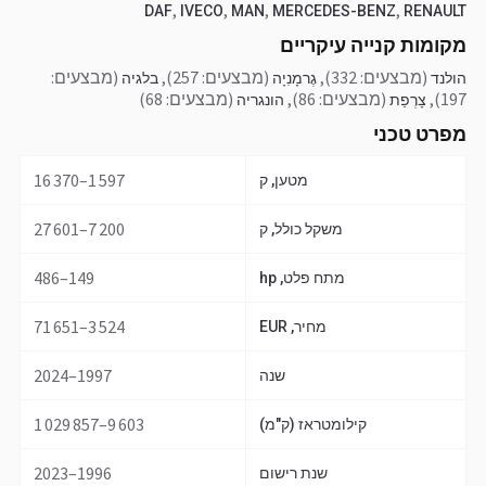
,
,
,
,
DAF
IVECO
MAN
MERCEDES-BENZ
RENAULT
מקומות קנייה עיקריים
(מבצעים: 332)
,
(מבצעים: 257)
,
(מבצעים:
הולנד
גֶרמָנִיָה
בלגיה
197)
,
(מבצעים: 86)
,
(מבצעים: 68)
צָרְפַת
הונגריה
מפרט טכני
1 597–16 370
מטען, ק
7 200–27 601
משקל כולל, ק
149–486
מתח פלט, hp
3 524–71 651
מחיר, EUR
1997–2024
שנה
9 603–1 029 857
קילומטראז (ק"מ)
1996–2023
שנת רישום