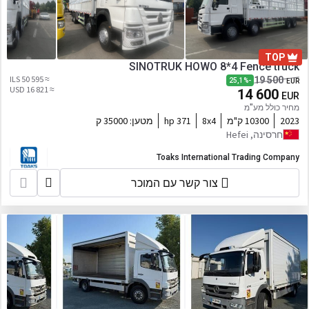
TOP
SINOTRUK HOWO 8*4 Fence truck
≈ 50 595 ILS
19 500
-25,1%
EUR
≈ 16 821 USD
14 600
EUR
מחיר כולל מע"מ
2023
10300 ק"מ
8x4
371 hp
מטען:
35000 ק
חרסינה, Hefei
Toaks International Trading Company
צור קשר עם המוכר