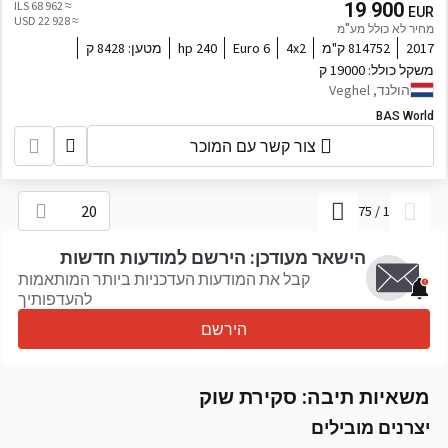
≈ 68 962 ILS
19 900
EUR
≈ 22 928 USD
מחיר לא כולל מע"מ
2017
814752 ק"מ
4x2
Euro 6
240 hp
מטען:
8428 ק
משקל כולל:
19000 ק
הולנד, Veghel
BAS World
צור קשר עם המוכר
20
75
/
1
הישאר מעודכן: הירשם למודעות חדשות
קבל את המודעות העדכניות ביותר המותאמות
להעדפותיך
הירשם
משאיות תיבה: סקירת שוק
יצרנים מובילים