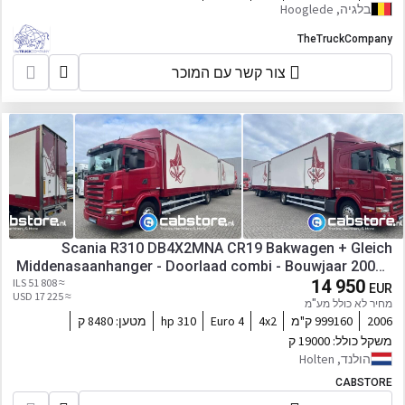
בלגיה, Hooglede
TheTruckCompany
צור קשר עם המוכר
Scania R310 DB4X2MNA CR19 Bakwagen + Gleich
Middenasaanhanger - Doorlaad combi - Bouwjaar 2006 -
≈ 51 808 ILS
APK tot 12-2026!!
14 950
EUR
≈ 17 225 USD
מחיר לא כולל מע"מ
2006
999160 ק"מ
4x2
Euro 4
310 hp
מטען:
8480 ק
משקל כולל:
19000 ק
הולנד, Holten
CABSTORE