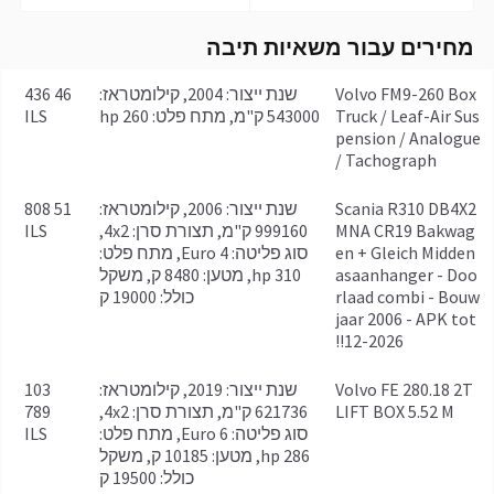
מחירים עבור משאיות תיבה
Volvo FM9-260 Box
שנת ייצור: 2004, קילומטראז:
46 436
Truck / Leaf-Air Sus
543000 ק"מ, מתח פלט: 260 hp
ILS
pension / Analogue
Tachograph /
Scania R310 DB4X2
שנת ייצור: 2006, קילומטראז:
51 808
MNA CR19 Bakwag
999160 ק"מ, תצורת סרן: 4x2,
ILS
en + Gleich Midden
סוג פליטה: Euro 4, מתח פלט:
asaanhanger - Doo
310 hp, מטען: 8480 ק, משקל
rlaad combi - Bouw
כולל: 19000 ק
jaar 2006 - APK tot
12-2026!!
Volvo FE 280.18 2T
שנת ייצור: 2019, קילומטראז:
103
LIFT BOX 5.52 M
621736 ק"מ, תצורת סרן: 4x2,
789
סוג פליטה: Euro 6, מתח פלט:
ILS
286 hp, מטען: 10185 ק, משקל
כולל: 19500 ק