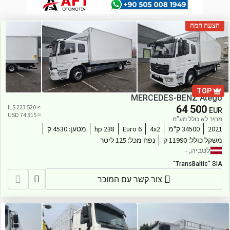
הצעה חמה
TOP
MERCEDES-BENZ Atego
≈ 223 520 ILS
64 500
EUR
≈ 74 315 USD
מחיר לא כולל מע"מ
2021
34500 ק"מ
4x2
Euro 6
238 hp
מטען:
4530 ק
משקל כולל:
11990 ק
נפח מכל:
125 ליטר
לטביה, -
"TransBaltic" SIA
צור קשר עם המוכר