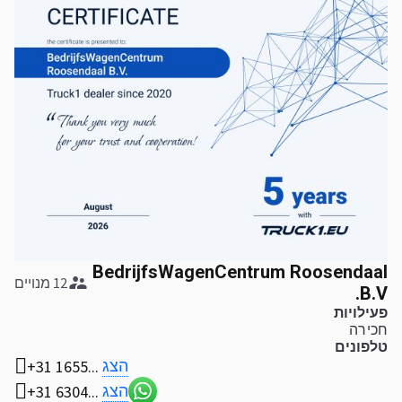
BedrijfsWagenCentrum Roosendaal
12 מנויים
B.V.
פעילויות
חכירה
טלפונים
הצג
+31 1655...
הצג
+31 6304...