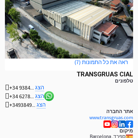
ראה את כל התמונות (7)
TRANSGRUAS CIAL
טלפונים
הצג
+34 9384...
הצג
+34 6278...
הצג
+3493849...
אתר החברה
www.transgruas.com
מיקום
סְפָרַד, Barcelona