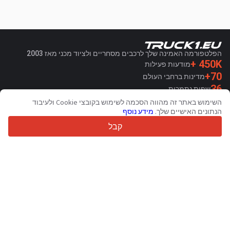
הפלטפורמה האמינה שלך לרכבים מסחריים ולציוד מכני מאז 2003
450K +
מודעות פעילות
70+
מדינות ברחבי העולם
36
שפות נתמכות
השימוש באתר זה מהווה הסכמה לשימוש בקובצי Cookie ולעיבוד
4.7/5
הנתונים האישיים שלך.
מידע נוסף
Trustpilot
קבל
עבור מוכרים
שירותי קידום מכירות
תמחור שירותים בתשלום
תמיכה
עבור קונים
ביקורות מותגים