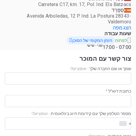
Carretera C17, km. 17, Pol. Ind. Els Batzacs
סְפָרַד
Avenida Arboledas, 12 P. Ind. La Postura 28343-
Valdemoro
הצג מפה
שעות עבודה
הזמן המקומי של הסוכן
לִפְתוֹחַ
שני - שישי
07:00 - 17:00
צור קשר עם המוכר
שמך או שם החברה שלך
- אופציונלי
כתובת דוא"ל *
מספר הטלפון שלך עם קידומת חיוג בינלאומית
- אופציונלי
+